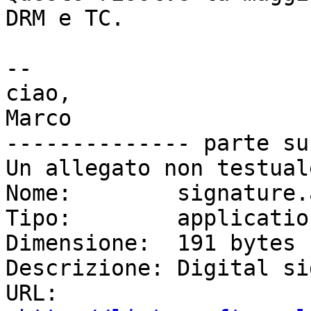
DRM e TC.

-- 

ciao,

Marco

-------------- parte su
Un allegato non testual
Nome:        signature.a
Tipo:        applicatio
Dimensione:  191 bytes

Descrizione: Digital si
URL:         