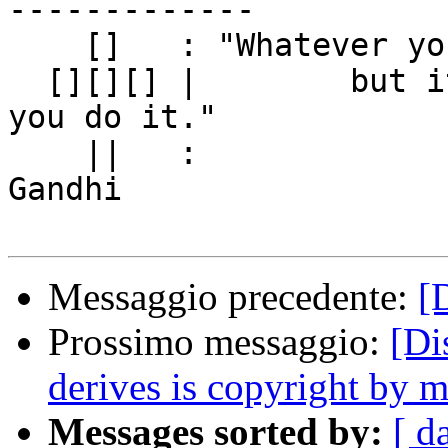
-------------

    []   : "Whatever you do will be insignificant,

  [][][] |        but it is very important that 
you do it."

    ||   :                                              
Gandhi

Messaggio precedente:
[
Prossimo messaggio:
[Di
derives is copyright by 
Messages sorted by:
[ d