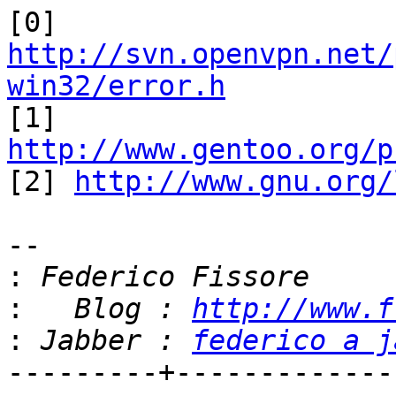
[0] 
http://svn.openvpn.net/
win32/error.h

[1] 
http://www.gentoo.org/p

[2] 
http://www.gnu.org/
-- 

:
:
   Blog : 
http://www.f
:
 Jabber : 
federico a j
---------+-------------