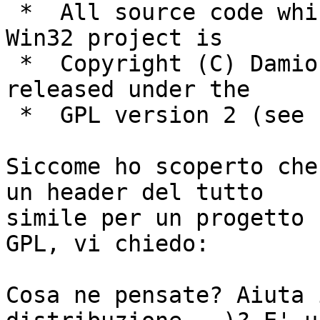
 *  All source code which derives from the CIPE-
Win32 project is

 *  Copyright (C) Damion K. Wilson, 2003, and is 
released under the

 *  GPL version 2 (see below).

Siccome ho scoperto che
un header del tutto

simile per un progetto 
GPL, vi chiedo:

Cosa ne pensate? Aiuta 