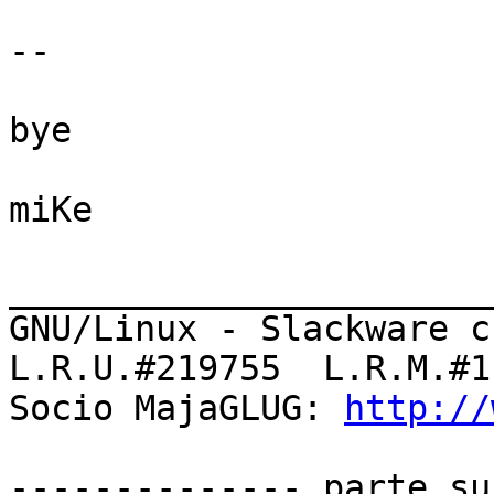
-- 

bye

miKe

_______________________
GNU/Linux - Slackware c
L.R.U.#219755  L.R.M.#1
Socio MajaGLUG: 
http://
-------------- parte su