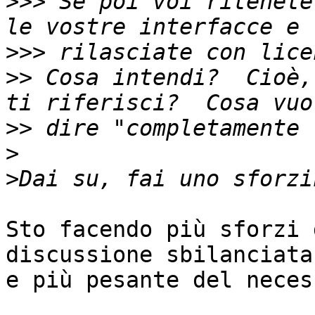
>>>
 Se poi voi ritenete
>>>
>>
 Cosa intendi?  Cioè,
>>
>
>
Sto facendo più sforzi 
discussione sbilanciata

e più pesante del neces