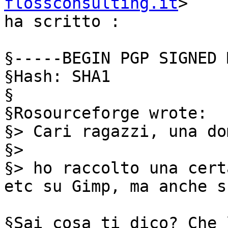
flossconsulting.it
> 

ha scritto :

§-----BEGIN PGP SIGNED 
§Hash: SHA1

§

§Rosourceforge wrote:

§> Cari ragazzi, una do
§> 

§> ho raccolto una cert
etc su Gimp, ma anche su
§Sai cosa ti dico? Che 