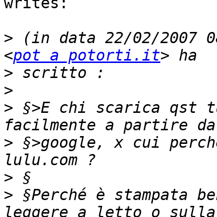
writes:

>
 (in data 22/02/2007 0
<
pot a potorti.it
>
>
>
 §>E chi scarica qst t
>
 §>google, x cui perch
>
>
 §Perché è stampata be