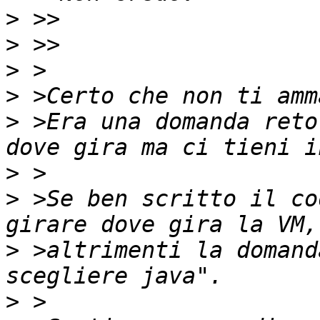
>
>
>
>
>
 >Era una domanda reto
>
>
 >Se ben scritto il co
>
 >altrimenti la domand
>