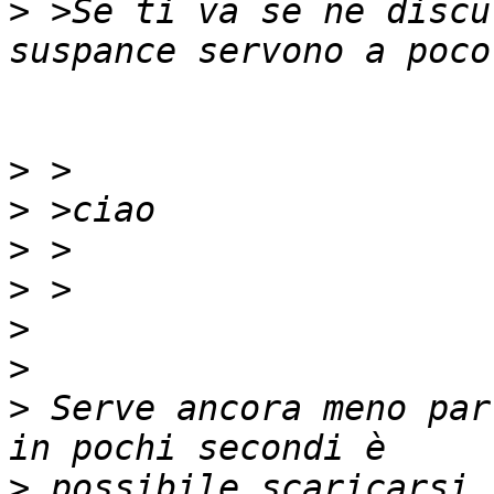
>
 >Se ti va se ne discu
>
>
>
>
>
>
>
 Serve ancora meno par
>
 possibile scaricarsi 