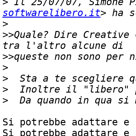
>
 Il 25/07/07, Simone P
softwarelibero.it
>
>>
Quale? Dire Creative 
>>
>
>
>
>
Si potrebbe adattare e 
Si potrebbe adattare e 