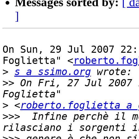
Messages sorted by:
[ d
]
On Sun, 29 Jul 2007 22:
Foglietta" <
roberto.fog
>
s a ssimo.org
>>
 On Fri, 27 Jul 2007 
>
 <
roberto.foglietta a 
>>>
  Infine perchè il m
>>>
 genere è che non si