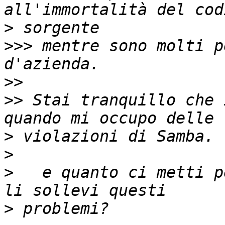
>
>>>
 mentre sono molti p
>>
>>
 Stai tranquillo che 
>
>
>
   e quanto ci metti p
>