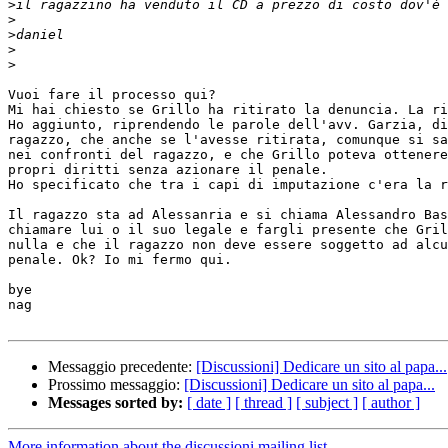
>
>
>
>
>
Vuoi fare il processo qui?

Mi hai chiesto se Grillo ha ritirato la denuncia. La ri
Ho aggiunto, riprendendo le parole dell'avv. Garzia, di
ragazzo, che anche se l'avesse ritirata, comunque si sa
nei confronti del ragazzo, e che Grillo poteva ottenere
propri diritti senza azionare il penale.

Ho specificato che tra i capi di imputazione c'era la r
Il ragazzo sta ad Alessanria e si chiama Alessandro Bas
chiamare lui o il suo legale e fargli presente che Gril
nulla e che il ragazzo non deve essere soggetto ad alcu
penale. Ok? Io mi fermo qui.

bye

nag

Messaggio precedente:
[Discussioni] Dedicare un sito al papa...
Prossimo messaggio:
[Discussioni] Dedicare un sito al papa...
Messages sorted by:
[ date ]
[ thread ]
[ subject ]
[ author ]
More information about the discussioni mailing list