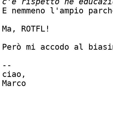
E nemmeno l'ampio parch
Ma, ROTFL!

Però mi accodo al biasim
-- 

ciao,

Marco
