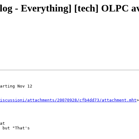
Blog - Everything] [tech] OLPC av
arting Nov 12

iscussioni/attachments/20070928/cfb4dd73/attachment.mht
>

at

 but "That's
