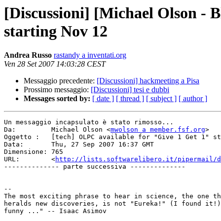
[Discussioni] [Michael Olson - 
starting Nov 12
Andrea Russo
rastandy a inventati.org
Ven 28 Set 2007 14:03:28 CEST
Messaggio precedente:
[Discussioni] hackmeeting a Pisa
Prossimo messaggio:
[Discussioni] tesi e dubbi
Messages sorted by:
[ date ]
[ thread ]
[ subject ]
[ author ]
Un messaggio incapsulato è stato rimosso...

Da:         Michael Olson <
mwolson a member.fsf.org
>

Oggetto :   [tech] OLPC available for "Give 1 Get 1" st
Data:       Thu, 27 Sep 2007 16:37 GMT

Dimensione: 765

URL:        <
http://lists.softwarelibero.it/pipermail/d
-------------- parte successiva --------------

--

The most exciting phrase to hear in science, the one th
heralds new discoveries, is not "Eureka!" (I found it!)