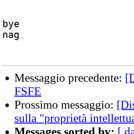
bye

nag

Messaggio precedente:
[
FSFE
Prossimo messaggio:
[Di
sulla "proprietà intellettu
Messages sorted by:
[ d