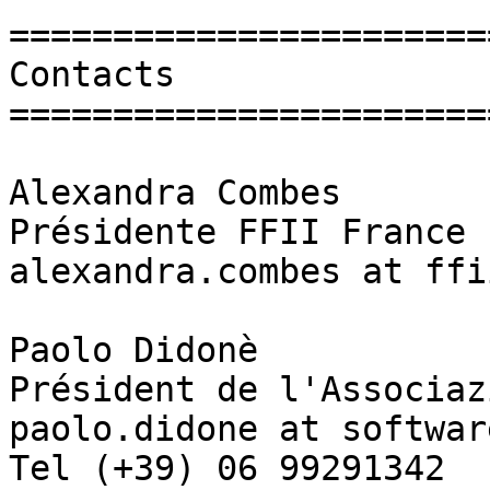
=======================
Contacts

=======================
Alexandra Combes

Présidente FFII France

alexandra.combes at ffii
Paolo Didonè

Président de l'Associaz
paolo.didone at softwar
Tel (+39) 06 99291342
