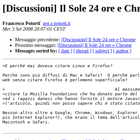
[Discussioni] Il Sole 24 ore e C
Francesco Potorti`
pot a potorti.it
Mer 3 Set 2008 20:07:01 CEST
Messaggio precedente:
[Discussioni] Il Sole 24 ore e Chrome
Prossimo messaggio:
[Discussioni] Il Sole 24 ore e Chrome
Messages sorted by:
[ date ]
[ thread ]
[ subject ]
[ author ]
>
Perché sono più diffusi di Mac e Safari?  O perché parl
web senza citare Firefox è perlomeno superficiale?

>
>
>
>
Nessun altro oltre a Google, Chrome, Windows, Explorer 
più Internet Explorer?), che erano il tema dell'articol
Macintosh e Safari.
