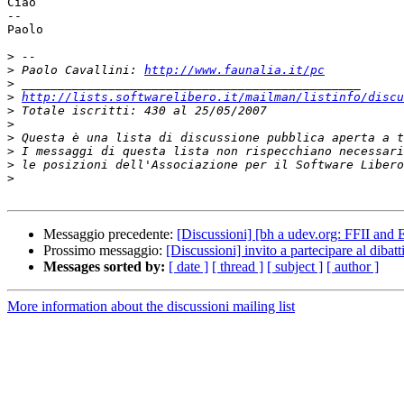
Ciao

--

Paolo

>
>
 Paolo Cavallini: 
http://www.faunalia.it/pc
>
>
http://lists.softwarelibero.it/mailman/listinfo/discu
>
>
>
>
>
>
Messaggio precedente:
[Discussioni] [bh a udev.org: FFII and
Prossimo messaggio:
[Discussioni] invito a partecipare al dibat
Messages sorted by:
[ date ]
[ thread ]
[ subject ]
[ author ]
More information about the discussioni mailing list