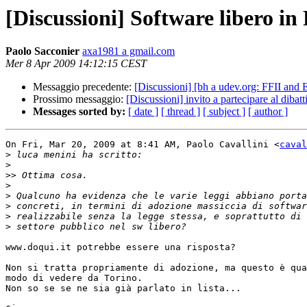
[Discussioni] Software libero in
Paolo Sacconier
axa1981 a gmail.com
Mer 8 Apr 2009 14:12:15 CEST
Messaggio precedente:
[Discussioni] [bh a udev.org: FFII and
Prossimo messaggio:
[Discussioni] invito a partecipare al dibat
Messages sorted by:
[ date ]
[ thread ]
[ subject ]
[ author ]
On Fri, Mar 20, 2009 at 8:41 AM, Paolo Cavallini <
caval
>
>
>>
>
>
>
>
>
www.doqui.it potrebbe essere una risposta?

Non si tratta propriamente di adozione, ma questo è qua
modo di vedere da Torino.

Non so se se ne sia già parlato in lista...
