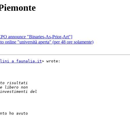
 Piemonte
 EPO announce "Binaries-As-Prior-Art"]
tito online "università aperta" (per 48 ore solamente)
lini a faunalia.it
> wrote:

nto ho avuto
