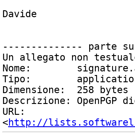
Davide

-------------- parte su
Un allegato non testual
Nome:        signature.a
Tipo:        applicatio
Dimensione:  258 bytes

Descrizione: OpenPGP di
URL:         
<
http://lists.softwarel