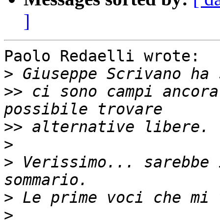
]
Paolo Redaelli wrote:

>
>>
 ci sono campi ancora
>>
>
>
 Verissimo... sarebbe 
>
>