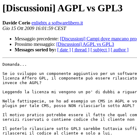
[Discussioni] AGPL vs GPL3
Davide Corio
enlightx a softwarelibero.it
Gio 15 Ott 2009 16:01:59 CEST
Messaggio precedente:
[Discussioni] Campi dove mancano pro
Prossimo messaggio:
[Discussioni] AGPL vs GPL3
Messages sorted by:
[ date ]
[ thread ]
[ subject ]
[ author ]
Domanda...

Se io sviluppo un componente aggiuntivo per un software
licenza Affero GPL, il componente può essere rilasciato
invece che AGPL?

Leggendo la licenza mi vengono un po' di dubbi a riguar
Nella fattispecie, se ho ad esempio un CMS in AGPL e vo
plugin per tale CMS, posso NON rilasciarlo sotto AGPL?

Il motivo pratico potrebbe essere il fatto che quel com
servizi riservati o contiene codice che il cliente non 
Il poterlo rilasciare sotto GPL3 sarebbe tuttavia suffi
rilascerei il codice al cliente e solo a lui.
