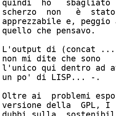
quindi  ho   sbagliato  
scherzo  non   è  stato

apprezzabile e, peggio 
quello che pensavo.

L'output di (concat ...
non mi dite che sono

l'unico qui dentro ad a
un po' di LISP... -.

Oltre ai  problemi espo
versione della  GPL, I

dubbi sulla  sostenibil