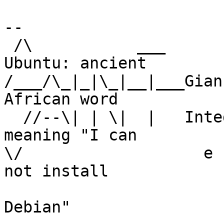
-- 

 /\           ___                                    
Ubuntu: ancient

/___/\_|_|\_|__|___Gian Uberto 
African word

  //--\| | \|  |   Integralista GNUslamico            
meaning "I can

\/                   e coltivat
not install

                               di software   
Debian"
