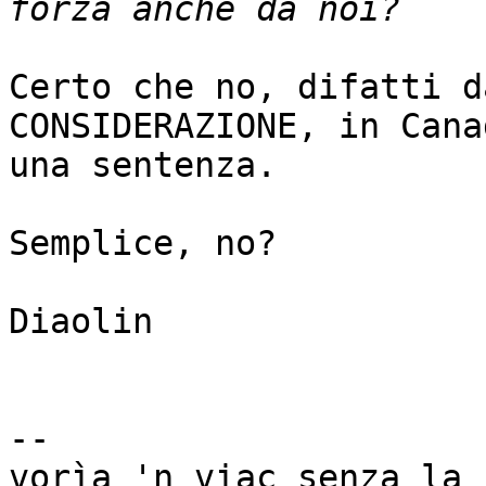
Certo che no, difatti d
CONSIDERAZIONE, in Canad
una sentenza.

Semplice, no?

Diaolin

-- 

vorìa 'n viac senza la 