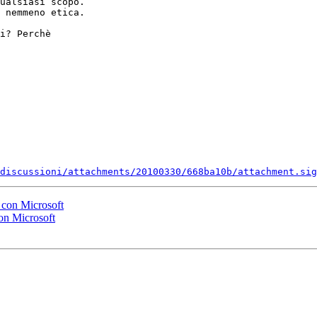
ualsiasi scopo.

 nemmeno etica.

i? Perchè

discussioni/attachments/20100330/668ba10b/attachment.sig
. con Microsoft
con Microsoft