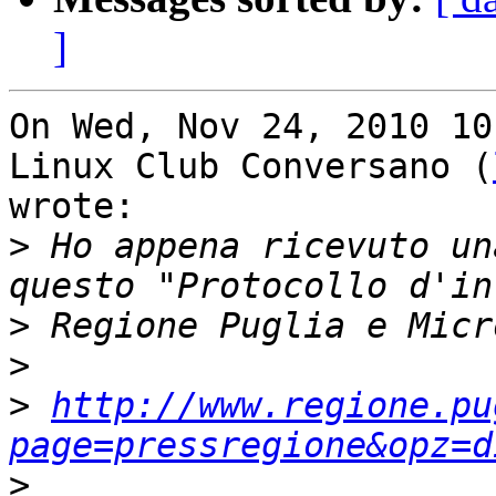
]
On Wed, Nov 24, 2010 10
Linux Club Conversano (
wrote:

>
 Ho appena ricevuto un
>
>
>
http://www.regione.pu
page=pressregione&opz=d
>