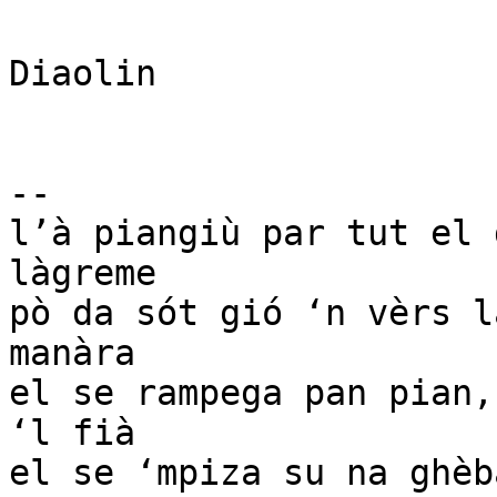
Diaolin

-- 

l’à piangiù par tut el 
làgreme

pò da sót gió ‘n vèrs l
manàra

el se rampega pan pian,
‘l fià

el se ‘mpiza su na ghèb