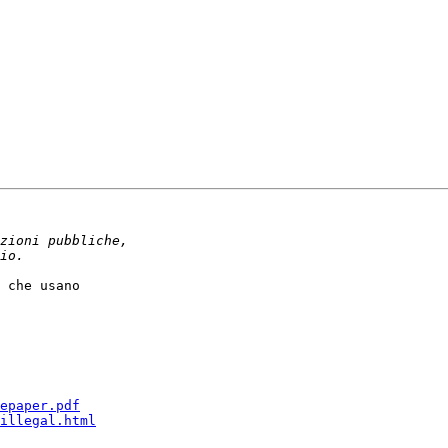
 che usano

epaper.pdf
illegal.html