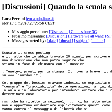
[Discussioni] Quando la scuola sp
Luca Ferroni
fero a pdp.linux.it
Mer 13 Ott 2010 23:25:58 CEST
Messaggio precedente:
[Discussioni] Connessione 3G
Prossimo messaggio:
[Discussioni] Hardware we all want: FSF
Messages sorted by:
[ date ]
[ thread ]
[ subject ]
[ author ]
Scusate il cross-posting

e il fatto che io abbia trovato 20 minuti per scrivere 
una discussione che non potrò seguire che

stiamo in fase di chiusura con il Dossier !

[ Tenetevi pronti per la stampa! Il flyer a breve, il d
su www.linuxday.it ]

Col gruppo del Dossier eravamo indecisi se esplicitare 
"censura" e "tracciabilità" delle operazioni _a fini di
In aula e in laboratorio per intenderci evitare che i r
determinate cose...

rms [che ha riletto la sezione1! :)], ci ha fatto notar
non è opportuno evidenziare esplicitamente questi come 
vanno contro il messaggio di libertà che si
