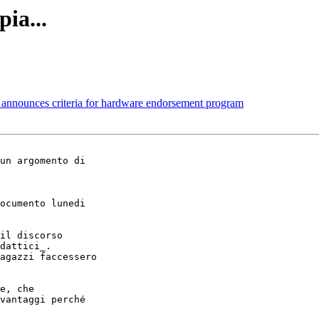
ia...
 announces criteria for hardware endorsement program
un argomento di 

ocumento lunedi 

il discorso 

dattici_.

agazzi faccessero 

e, che

vantaggi perché 
