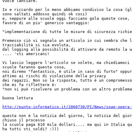
vuole lanciare.

Io e riccardo per lo meno abbiamo condiviso la cosa (gl
sono saltati addosso quindi ok cosi)

e, seppure alle scuole oggi facciano gola queste cose, 
favore di un piu' generico vantaggio:

"implementazione di tutte le misure di sicurezza richie
Premesso ciò vi segnalo un articolo in cui sembra che l
tracciabilità si sia evoluta,

dal logging alla possibilità di attivare da remoto la w
.... 'sti americani!

Vi lascio leggere l'articolo se volete, ma chiediamoci 
scuole faranno questa cosa,

noi diremo "fantastico, è utile in caso di furto" oppur
attimo ai rischi di violazione della privacy

dei ragazzi. Non so la risposta, tutto è un compromesso
che mi fa riflettere è:

"non si può risolvere un problema con un altro problema
buona lettura

http://punto-informatico.it/2860730/PI/News/soap-opera-
questa non è la notizia del giorno, la notizia del gior
chiuso il processo

la scuola paga 610 mila dollari.... ma qui in Italia qu
ha tutti sti soldi? :)))
