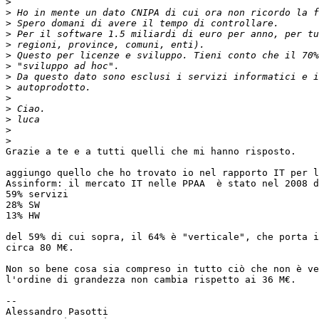
>
>
>
>
>
>
>
>
>
>
>
>
>
>
Grazie a te e a tutti quelli che mi hanno risposto.

aggiungo quello che ho trovato io nel rapporto IT per l
Assinform: il mercato IT nelle PPAA  è stato nel 2008 d
59% servizi

28% SW

13% HW

del 59% di cui sopra, il 64% è "verticale", che porta i
circa 80 M€.

Non so bene cosa sia compreso in tutto ciò che non è ve
l'ordine di grandezza non cambia rispetto ai 36 M€.

-- 

Alessandro Pasotti
