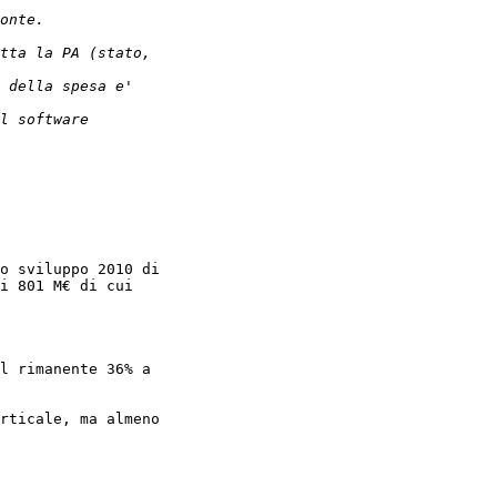
o sviluppo 2010 di

i 801 M€ di cui

l rimanente 36% a

rticale, ma almeno
