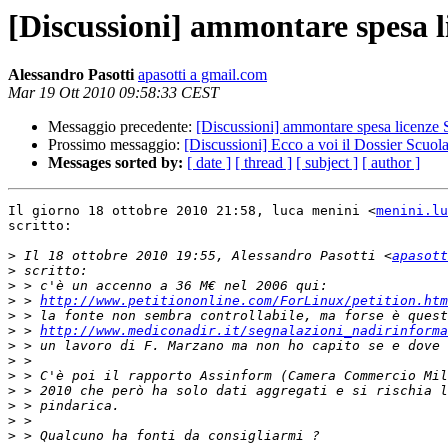
[Discussioni] ammontare spesa l
Alessandro Pasotti
apasotti a gmail.com
Mar 19 Ott 2010 09:58:33 CEST
Messaggio precedente:
[Discussioni] ammontare spesa licenze
Prossimo messaggio:
[Discussioni] Ecco a voi il Dossier Scuola:
Messages sorted by:
[ date ]
[ thread ]
[ subject ]
[ author ]
Il giorno 18 ottobre 2010 21:58, luca menini <
menini.lu
scritto:

>
 Il 18 ottobre 2010 19:55, Alessandro Pasotti <
apasott
>
>
>
 > 
http://www.petitiononline.com/ForLinux/petition.htm
>
>
 > 
http://www.mediconadir.it/segnalazioni_nadirinforma
>
>
>
>
>
>
>