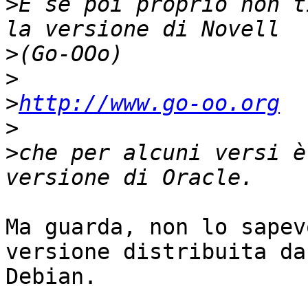
>
E se poi proprio non t
>
>
>
http://www.go-oo.org
>
>
che per alcuni versi è
Ma guarda, non lo sapev
versione distribuita da

Debian.
