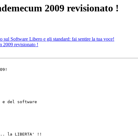
 vademecum 2009 revisionato !
ul Software Libero e gli standard: fai sentire la tua voce!
m 2009 revisionato !
09!

 e del software 

.. la LIBERTA' !!
