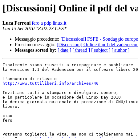
[Discussioni] Online il pdf del
Luca Ferroni
fero a pdp.linux.it
Lun 13 Set 2010 18:02:23 CEST
Messaggio precedente:
[Discussioni] FSFE - Sondaggio europeo s
Prossimo messaggio:
[Discussioni] Online il pdf del vademecu
Messages sorted by:
[ date ]
[ thread ]
[ subject ]
[ author ]
Finalmente siamo riusciti a reimpaginare e pubblicare

la versione 1.1 del Vademecum per il software libero 20
http://www.tuttiliberi.info/archives/40
Invitiamo tutti a stampare e divulgare, sempre,

e in particolare in occasione del Linux Day 2010,

la decima giornata nazionale di promozione di GNU/Linux
libero.

ciao

fero

-- 

Potranno toglierci la vita, ma non ci toglieranno mai .