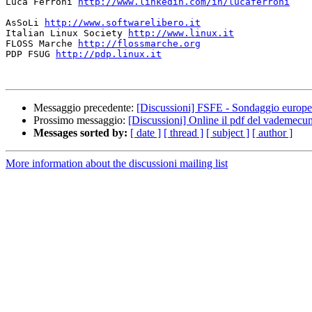
Luca Ferroni 
http://www.linkedin.com/in/lucaferroni
AsSoLi 
http://www.softwarelibero.it
Italian Linux Society 
http://www.linux.it
FLOSS Marche 
http://flossmarche.org
PDP FSUG 
http://pdp.linux.it
Messaggio precedente:
[Discussioni] FSFE - Sondaggio europeo s
Prossimo messaggio:
[Discussioni] Online il pdf del vademecu
Messages sorted by:
[ date ]
[ thread ]
[ subject ]
[ author ]
More information about the discussioni mailing list