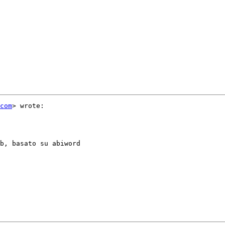
com
> wrote:

b, basato su abiword
