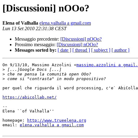
[Discussioni] nOOo?
Elena of Valhalla
elena.valhalla a gmail.com
Lun 13 Set 2010 22:31:38 CEST
Messaggio precedente:
[Discussioni] nOOo?
Prossimo messaggio:
[Discussioni] nOOo?
Messages sorted by:
[ date ]
[ thread ]
[ subject ]
[ author ]
On 9/13/10, Massimo Azzolini <
massimo.azzolini a gmail.
>
>
>
per quel che riguarda il word processing, c'e` AbiColla
https://abicollab.net/
-- 

Elena ``of Valhalla''

homepage: 
http://www.trueelena.org
email: 
elena.valhalla a gmail.com