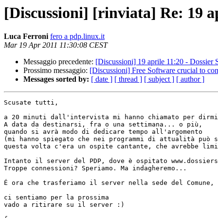
[Discussioni] [rinviata] Re: 19 a
Luca Ferroni
fero a pdp.linux.it
Mar 19 Apr 2011 11:30:08 CEST
Messaggio precedente:
[Discussioni] 19 aprile 11:20 - Dossier 
Prossimo messaggio:
[Discussioni] Free Software crucial to com
Messages sorted by:
[ date ]
[ thread ]
[ subject ]
[ author ]
Scusate tutti,

a 20 minuti dall'intervista mi hanno chiamato per dirmi
A data da destinarsi, fra o una settimana... o più,

quando si avrà modo di dedicare tempo all'argomento

(mi hanno spiegato che nei programmi di attualità può s
questa volta c'era un ospite cantante, che avrebbe limi
Intanto il server del PDP, dove è ospitato www.dossiers
Troppe connessioni? Speriamo. Ma indagheremo...

É ora che trasferiamo il server nella sede del Comune, 
ci sentiamo per la prossima

vado a ritirare su il server :)
