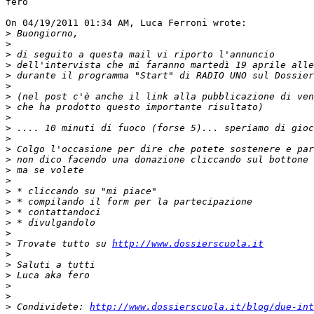
fero

On 04/19/2011 01:34 AM, Luca Ferroni wrote:

>
>
>
>
>
>
>
>
>
>
>
>
>
>
>
>
>
>
>
>
>
 Trovate tutto su 
http://www.dossierscuola.it
>
>
>
>
>
>
 Condividete: 
http://www.dossierscuola.it/blog/due-int