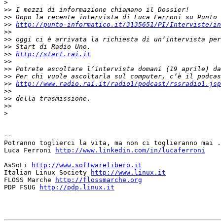
>
>>
>>
>>
http://punto-informatico.it/3135651/PI/Interviste/in
>>
>>
>>
>>
http://start.rai.it
>>
>>
>>
>>
http://www.radio.rai.it/radio1/podcast/rssradio1.jsp
>>
>>
>>
>
-- 

Potranno toglierci la vita, ma non ci toglieranno mai .
Luca Ferroni 
http://www.linkedin.com/in/lucaferroni
AsSoLi 
http://www.softwarelibero.it
Italian Linux Society 
http://www.linux.it
FLOSS Marche 
http://flossmarche.org
PDP FSUG 
http://pdp.linux.it