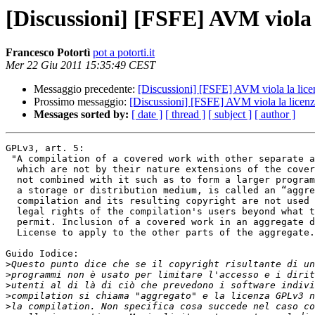
[Discussioni] [FSFE] AVM viola 
Francesco Potortì
pot a potorti.it
Mer 22 Giu 2011 15:35:49 CEST
Messaggio precedente:
[Discussioni] [FSFE] AVM viola la lice
Prossimo messaggio:
[Discussioni] [FSFE] AVM viola la licenz
Messages sorted by:
[ date ]
[ thread ]
[ subject ]
[ author ]
GPLv3, art. 5:

 "A compilation of a covered work with other separate and independent works,

  which are not by their nature extensions of the covered work, and which are

  not combined with it such as to form a larger program, in or on a volume of

  a storage or distribution medium, is called an “aggregate” if the

  compilation and its resulting copyright are not used to limit the access or

  legal rights of the compilation's users beyond what the individual works

  permit. Inclusion of a covered work in an aggregate does not cause this

  License to apply to the other parts of the aggregate."

Guido Iodice:

>
>
>
>
>