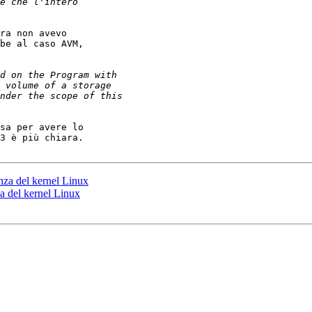
ra non avevo

be al caso AVM,

sa per avere lo

3 è più chiara.

nza del kernel Linux
a del kernel Linux