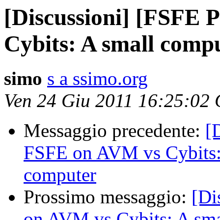
[Discussioni] [FSFE
Cybits: A small compu
simo
s a ssimo.org
Ven 24 Giu 2011 16:25:02
Messaggio precedente:
[
FSFE on AVM vs Cybits: A
computer
Prossimo messaggio:
[Di
on AVM vs Cybits: A smal