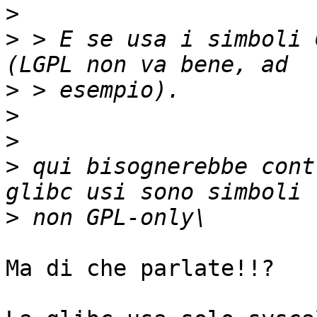
>
>
 > E se usa i simboli 
>
>
>
>
 qui bisognerebbe cont
>
Ma di che parlate!!?
