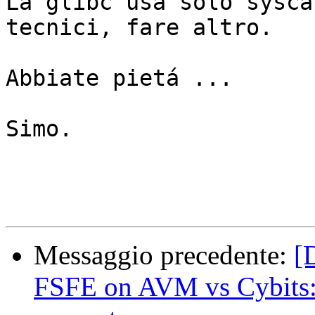
La glibc usa solo sysca
tecnici, fare altro.

Abbiate pietá ...

Simo.

Messaggio precedente:
[
FSFE on AVM vs Cybits: A