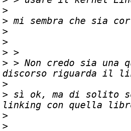
>
>
>
>
>
>
 > Non credo sia una q
>
>
 sì ok, ma di solito s
>
>