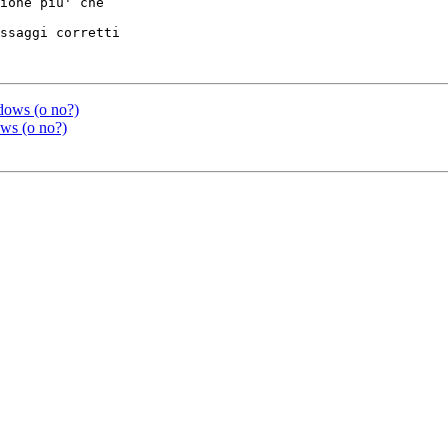
ione piu' che

ssaggi corretti

ndows (o no?)
ows (o no?)