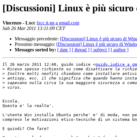
[Discussioni] Linux è più sicur
Vincenzo - Lxcc
lxcc.it.gg a gmail.com
Sab 26 Mar 2011 13:11:09 CET
Messaggio precedente:
[Discussioni] Linux è più sicuro di Wi
Prossimo messaggio:
[Discussioni] Linux è più sicuro di Wind
Messages sorted by:
[ date ]
[ thread ]
[ subject ]
[ author ]
Il 26 marzo 2011 12:40, guido iodice <
guido.iodice a gm
>
>
>
>
>
Eccola.

Questa e' la realta'.

L'utente Win installa Ubuntu perche' e' di moda, non pe
compreso le motivazioni etico-tecniche di un sistema Gn
E quindi? Che fare?
