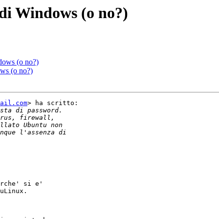
o di Windows (o no?)
ndows (o no?)
ows (o no?)
ail.com
> ha scritto:

rche' si e'

uLinux.
