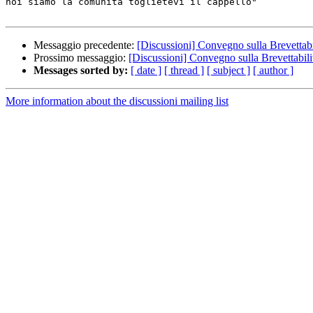
noi siamo la comunità toglietevi il cappello"

Messaggio precedente:
[Discussioni] Convegno sulla Brevettabi
Prossimo messaggio:
[Discussioni] Convegno sulla Brevettabili
Messages sorted by:
[ date ]
[ thread ]
[ subject ]
[ author ]
More information about the discussioni mailing list