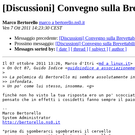
[Discussioni] Convegno sulla Bre
Marco Bertorello
marco a bertorello.ns0.it
Ven 7 Ott 2011 14:23:30 CEST
Messaggio precedente:
[Discussioni] Convegno sulla Brevettabi
Prossimo messaggio:
[Discussioni] Convegno sulla Brevettabili
Messages sorted by:
[ date ]
[ thread ]
[ subject ]
[ author ]
Il 07 ottobre 2011 13:26, Marco d'Itri <
md a linux.it
> 
>
 On Oct 07, Guido Iodice <
guidoiodice a associazioneme
>
>>
>>
>
finchè non ho visto la tua risposta ero un po' scocciat
pensato che in effetti i cosidetti fanno sempre il paio
-- 

Marco Bertorello

http://bertorello.ns0.it
"prima di sgomberarci sgombratevi il cervello
