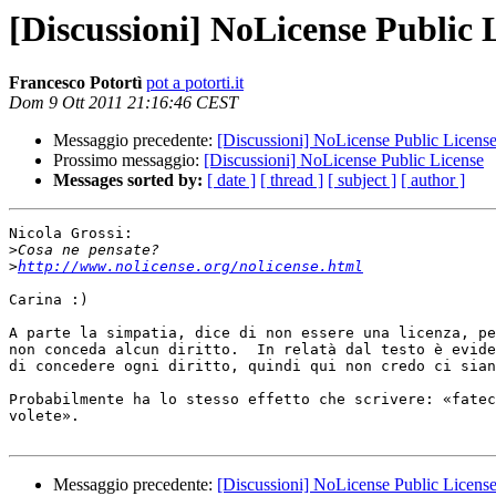
[Discussioni] NoLicense Public 
Francesco Potortì
pot a potorti.it
Dom 9 Ott 2011 21:16:46 CEST
Messaggio precedente:
[Discussioni] NoLicense Public Licens
Prossimo messaggio:
[Discussioni] NoLicense Public License
Messages sorted by:
[ date ]
[ thread ]
[ subject ]
[ author ]
Nicola Grossi:

>
>
http://www.nolicense.org/nolicense.html
Carina :)

A parte la simpatia, dice di non essere una licenza, pe
non conceda alcun diritto.  In relatà dal testo è evide
di concedere ogni diritto, quindi qui non credo ci sian
Probabilmente ha lo stesso effetto che scrivere: «fatec
volete».

Messaggio precedente:
[Discussioni] NoLicense Public Licens