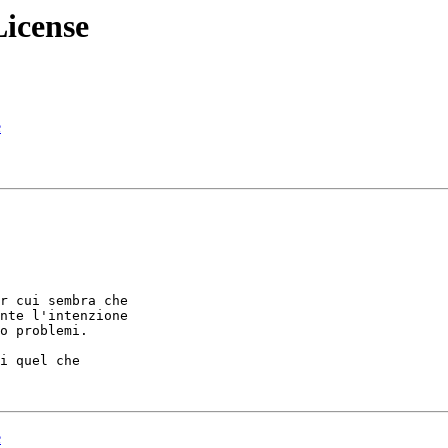
License
e
r cui sembra che

nte l'intenzione

o problemi.

i quel che

e