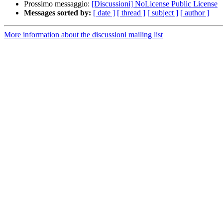
Prossimo messaggio:
[Discussioni] NoLicense Public License
Messages sorted by:
[ date ]
[ thread ]
[ subject ]
[ author ]
More information about the discussioni mailing list