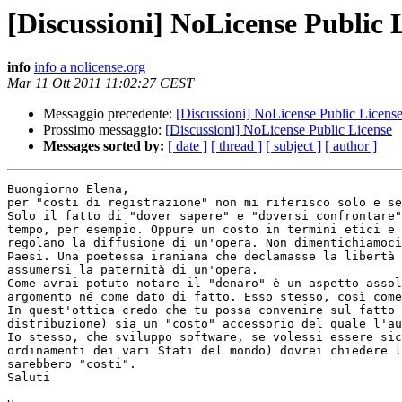
[Discussioni] NoLicense Public 
info
info a nolicense.org
Mar 11 Ott 2011 11:02:27 CEST
Messaggio precedente:
[Discussioni] NoLicense Public Licens
Prossimo messaggio:
[Discussioni] NoLicense Public License
Messages sorted by:
[ date ]
[ thread ]
[ subject ]
[ author ]
Buongiorno Elena,

per "costi di registrazione" non mi riferisco solo e se
Solo il fatto di "dover sapere" e "doversi confrontare"
tempo, per esempio. Oppure un costo in termini etici e 
regolano la diffusione di un'opera. Non dimentichiamoci
Paesi. Una poetessa iraniana che declamasse la libertà 
assumersi la paternità di un'opera. 

Come avrai potuto notare il "denaro" è un aspetto assol
argomento né come dato di fatto. Esso stesso, così come
In quest'ottica credo che tu possa convenire sul fatto 
distribuzione) sia un "costo" accessorio del quale l'au
Io stesso, che sviluppo software, se volessi essere sic
ordinamenti dei vari Stati del mondo) dovrei chiedere l
sarebbero "costi".

Saluti
