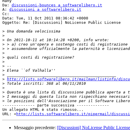
Hany

Da: 
discussioni-bounces a softwarelibero.it
A: 
discussioni a softwarelibero.it
Cc: 

Data: Tue, 11 Oct 2011 08:36:42 +0000

Oggetto: Re: [Discussioni] NoLicense Public License

>
>
>
>
>
>
>
>
>
>
>
>
http://lists.softwarelibero.it/mailman/listinfo/discu
>
>
>
>
>
-------------- parte successiva --------------

Un allegato HTML è stato rimosso...

URL: <
http://lists.softwarelibero.it/pipermail/discussi
Messaggio precedente:
[Discussioni] NoLicense Public Licens