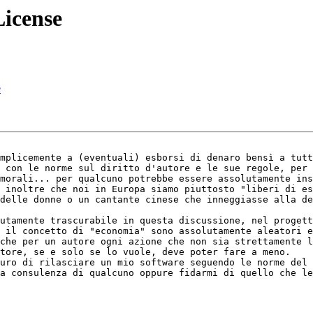
License
e
mplicemente a (eventuali) esborsi di denaro bensì a tutt
 con le norme sul diritto d'autore e le sue regole, per 
morali... per qualcuno potrebbe essere assolutamente ins
 inoltre che noi in Europa siamo piuttosto "liberi di es
delle donne o un cantante cinese che inneggiasse alla de
utamente trascurabile in questa discussione, nel progett
 il concetto di "economia" sono assolutamente aleatori e
che per un autore ogni azione che non sia strettamente l
tore, se e solo se lo vuole, deve poter fare a meno.

uro di rilasciare un mio software seguendo le norme del 
a consulenza di qualcuno oppure fidarmi di quello che le