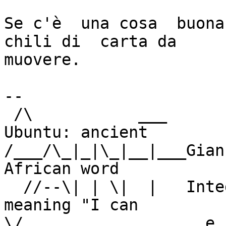
Se c'è  una cosa  buona 
chili di  carta da

muovere.

-- 

 /\           ___                                    
Ubuntu: ancient

/___/\_|_|\_|__|___Gian Uberto 
African word

  //--\| | \|  |   Integralista GNUslamico            
meaning "I can

\/                   e coltivat