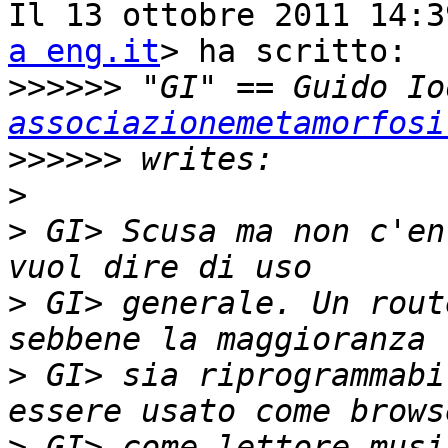
Il 13 ottobre 2011 14:3
a eng.it
> ha scritto:

>>>>>>
 "GI" == Guido Io
associazionemetamorfosi
>>>>>>
>
>
 GI> Scusa ma non c'en
>
 GI> generale. Un rout
>
 GI> sia riprogrammabi
>
 GI> come lettore musi