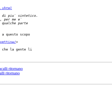
.shtml
 a questo scopo

vettisw/
>

 che la gente li

acalli ritornano
alli ritornano