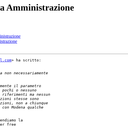
ica Amministrazione
nistrazione
istrazione
l.com
> ha scritto:

endiamo la

er free
