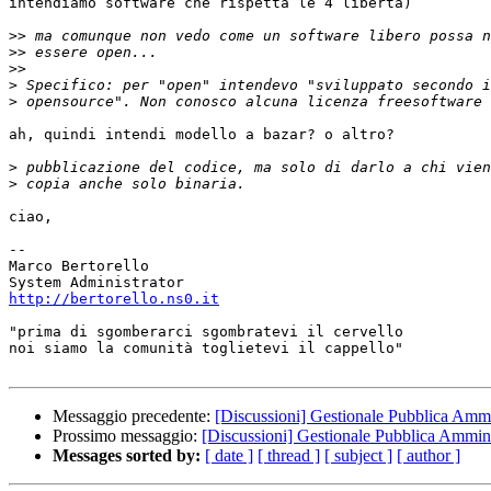
intendiamo software che rispetta le 4 libertà)

>>
>>
>>
>
>
ah, quindi intendi modello a bazar? o altro?

>
>
ciao,

-- 

Marco Bertorello

http://bertorello.ns0.it
"prima di sgomberarci sgombratevi il cervello

noi siamo la comunità toglietevi il cappello"

Messaggio precedente:
[Discussioni] Gestionale Pubblica Ammi
Prossimo messaggio:
[Discussioni] Gestionale Pubblica Ammin
Messages sorted by:
[ date ]
[ thread ]
[ subject ]
[ author ]