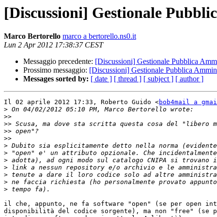
[Discussioni] Gestionale Pubbl
Marco Bertorello
marco a bertorello.ns0.it
Lun 2 Apr 2012 17:38:37 CEST
Messaggio precedente:
[Discussioni] Gestionale Pubblica Ammi
Prossimo messaggio:
[Discussioni] Gestionale Pubblica Ammin
Messages sorted by:
[ date ]
[ thread ]
[ subject ]
[ author ]
Il 02 aprile 2012 17:33, Roberto Guido <
bob4mail a gmai
>
>>
>>
>>
>>
>
>
>
>
>
>
>
il che, appunto, ne fa software "open" (se per open int
disponibilità del codice sorgente), ma non "free" (se p