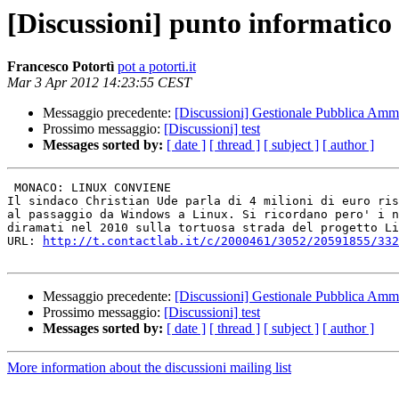
[Discussioni] punto informatico
Francesco Potortì
pot a potorti.it
Mar 3 Apr 2012 14:23:55 CEST
Messaggio precedente:
[Discussioni] Gestionale Pubblica Ammi
Prossimo messaggio:
[Discussioni] test
Messages sorted by:
[ date ]
[ thread ]
[ subject ]
[ author ]
 MONACO: LINUX CONVIENE

Il sindaco Christian Ude parla di 4 milioni di euro ris
al passaggio da Windows a Linux. Si ricordano pero' i n
diramati nel 2010 sulla tortuosa strada del progetto Li
URL: 
http://t.contactlab.it/c/2000461/3052/20591855/332
Messaggio precedente:
[Discussioni] Gestionale Pubblica Ammi
Prossimo messaggio:
[Discussioni] test
Messages sorted by:
[ date ]
[ thread ]
[ subject ]
[ author ]
More information about the discussioni mailing list