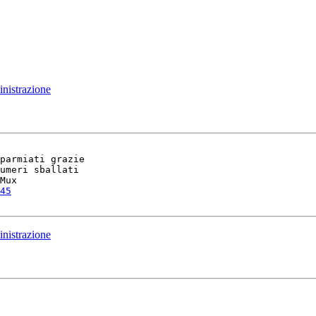
nistrazione
parmiati grazie

umeri sballati

Mux

45
nistrazione