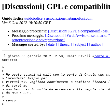
[Discussioni] GPL e compatibil
Guido Iodice
guidoiodice a associazionemetamorfosi.com
Ven 6 Gen 2012 18:10:50 CET
Messaggio precedente:
[Discussioni] GPL e compatibilità (ca
Prossimo messaggio:
[Discussioni] Fwd: Avviso di seminario: "C
sottoprotezione e sovraprotezione"
Messages sorted by:
[ date ]
[ thread ]
[ subject ]
[ author ]
Il giorno 06 gennaio 2012 12:59, Renzo Davoli <
renzo a 
scritto:

>
>
>
>
>
>
>
>
>
>
>