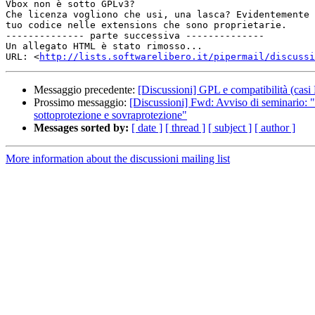
Vbox non è sotto GPLv3?

Che licenza vogliono che usi, una lasca? Evidentemente 
tuo codice nelle extensions che sono proprietarie.

-------------- parte successiva --------------

Un allegato HTML è stato rimosso...

URL: <
http://lists.softwarelibero.it/pipermail/discussi
Messaggio precedente:
[Discussioni] GPL e compatibilità (ca
Prossimo messaggio:
[Discussioni] Fwd: Avviso di seminario: "C
sottoprotezione e sovraprotezione"
Messages sorted by:
[ date ]
[ thread ]
[ subject ]
[ author ]
More information about the discussioni mailing list