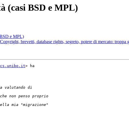
ità (casi BSD e MPL)
si BSD e MPL)
opyright, brevetti, database rights, segreto, potere di mercato: troppa 
cs.unibo.it
> ha
