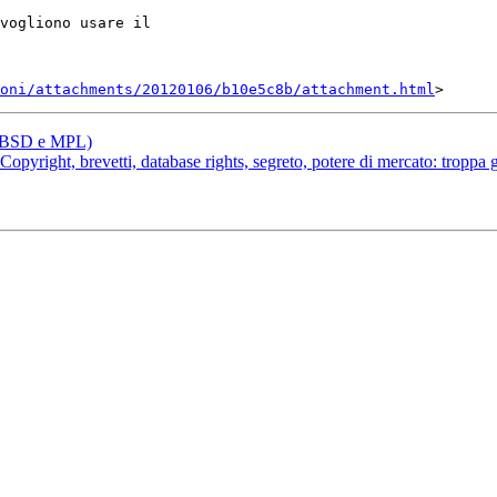
vogliono usare il

oni/attachments/20120106/b10e5c8b/attachment.html
si BSD e MPL)
opyright, brevetti, database rights, segreto, potere di mercato: troppa 