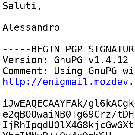
Saluti,

Alessandro

-----BEGIN PGP SIGNATUR
Version: GnuPG v1.4.12 
http://enigmail.mozdev.
iJwEAQECAAYFAk/gl6kACgk
e2qBOOwaiNB0Tg69Crz/tDH
IjRhIpqdUOlX4G8kjcGwGXt