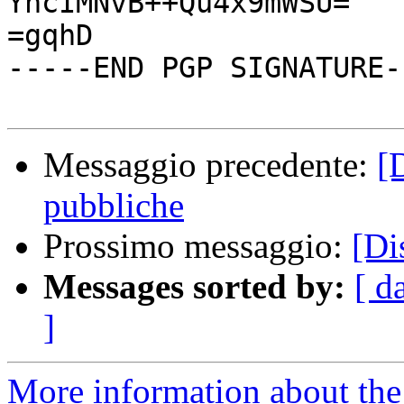
YhcIMNvB++Qu4x9mWSU=

=gqhD

-----END PGP SIGNATURE--
Messaggio precedente:
[
pubbliche
Prossimo messaggio:
[Di
Messages sorted by:
[ d
]
More information about the 