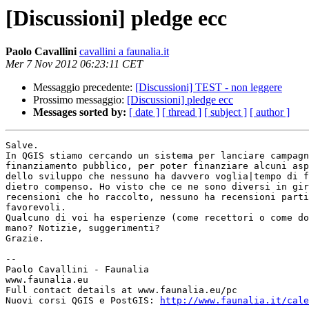
[Discussioni] pledge ecc
Paolo Cavallini
cavallini a faunalia.it
Mer 7 Nov 2012 06:23:11 CET
Messaggio precedente:
[Discussioni] TEST - non leggere
Prossimo messaggio:
[Discussioni] pledge ecc
Messages sorted by:
[ date ]
[ thread ]
[ subject ]
[ author ]
Salve.

In QGIS stiamo cercando un sistema per lanciare campagn
finanziamento pubblico, per poter finanziare alcuni asp
dello sviluppo che nessuno ha davvero voglia|tempo di f
dietro compenso. Ho visto che ce ne sono diversi in gir
recensioni che ho raccolto, nessuno ha recensioni parti
favorevoli.

Qualcuno di voi ha esperienze (come recettori o come do
mano? Notizie, suggerimenti?

Grazie.

-- 

Paolo Cavallini - Faunalia

www.faunalia.eu

Full contact details at www.faunalia.eu/pc

Nuovi corsi QGIS e PostGIS: 
http://www.faunalia.it/cale