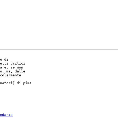
e di

etti critici

are, se non

o, ma, dalle

colarmente

natori) di pima

ndario