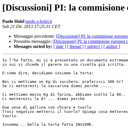
[Discussioni] PI: la commisione
Paolo Holzl
paolo a holzl.it
Sab 21 Dic 2013 17:25:31 CET
Messaggio precedente:
[Discussioni] PI: la commisione europea
Prossimo messaggio:
[Discussioni] PI: la commisione europea c
Messages sorted by:
[ date ]
[ thread ]
[ subject ]
[ author ]
Io l'ho fatto, mi si è presentato un documento estremam
in sui si chiede il parere su una ricetta già scritta.

E'come dire, decidiamo insieme la torta:

Noi ci mettiamo un Kg di zucchero, preferisci 300 Gr?

Se ci metteresti la saccarina dimmi perchè .....

Ci mettiamo mezzo Kg di farina, abbiamo scelto la 00..

Ci metteresti la 0? ... dimmi perché

Due uova di gallina con chiara e tuorlo

Trovi negativo metterci il tuorlo? Spiega cosa metteres
tuorlo.

Insomma .. bella la torta fatta INSIEME.
