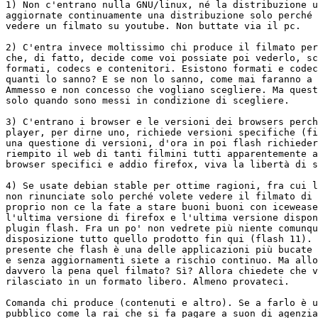
1) Non c'entrano nulla GNU/linux, né la distribuzione u
aggiornate continuamente una distribuzione solo perché 
vedere un filmato su youtube. Non buttate via il pc.

2) C'entra invece moltissimo chi produce il filmato per
che, di fatto, decide come voi possiate poi vederlo, sc
formati, codecs e contenitori. Esistono formati e codec
quanti lo sanno? E se non lo sanno, come mai faranno a 
Ammesso e non concesso che vogliano scegliere. Ma quest
solo quando sono messi in condizione di scegliere.

3) C'entrano i browser e le versioni dei browsers perch
player, per dirne uno, richiede versioni specifiche (fi
una questione di versioni, d'ora in poi flash richieder
riempito il web di tanti filmini tutti apparentemente a
browser specifici e addio firefox, viva la libertà di s
4) Se usate debian stable per ottime ragioni, fra cui l
non rinunciate solo perché volete vedere il filmato di 
proprio non ce la fate a stare buoni buoni con icewease
l'ultima versione di firefox e l'ultima versione dispon
plugin flash. Fra un po' non vedrete più niente comunqu
disposizione tutto quello prodotto fin qui (flash 11). 
presente che flash è una delle applicazioni più bucate 
e senza aggiornamenti siete a rischio continuo. Ma allo
davvero la pena quel filmato? Sì? Allora chiedete che v
rilasciato in un formato libero. Almeno provateci.

Comanda chi produce (contenuti e altro). Se a farlo è u
pubblico come la rai che si fa pagare a suon di agenzia