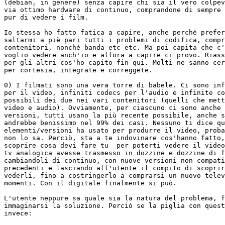
(debian, in genere) senza capire chi sia il vero colpev
via ottimo hardware di continuo, comprandone di sempre 
pur di vedere i film.

Io stessa ho fatto fatica a capire, anche perché prefer
saltarmi a piè pari tutti i problemi di codifica, compr
contenitori, nonché banda etc etc. Ma poi capita che c'
voglio vedere anch'io e allora a capire ci provo. Riass
per gli altri cos'ho capito fin qui. Molti ne sanno cer
per cortesia, integrate e correggete.

0) I filmati sono una vera torre di babele. Ci sono inf
per il video, infiniti codecs per l'audio e infinite co
possibili dei due nei vari contenitori (quelli che mett
video e audio). Ovviamente, per ciascuno ci sono anche 
versioni, tutti usano la più recente possibile, anche s
andrebbe benissimo nel 99% dei casi. Nessuno ti dice qu
elementi/versioni ha usato per produrre il video, proba
non lo sa. Perciò, sta a te indovinare cos'hanno fatto,
scoprire cosa devi fare tu  per poterti vedere il video
tv analogica avesse trasmesso in dozzine e dozzine di f
cambiandoli di continuo, con nuove versioni non compati
precedenti e lasciando all'utente il compito di scoprir
vederli, fino a costringerlo a comprarsi un nuovo telev
momenti. Con il digitale finalmente si può.

L'utente neppure sa quale sia la natura del problema, f
immaginarsi la soluzione. Perciò se la piglia con quest
invece:
