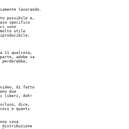
to possibile e,

aso specifico

ci sono

molto utile

iproducibile.

a 11 qualcosa,

parte, adobe sa

 perderebbe,

video, di fatto

eno due

i liberi, doh!

scluso, dice,

così e quanti

nno cosa

 distribuzione
