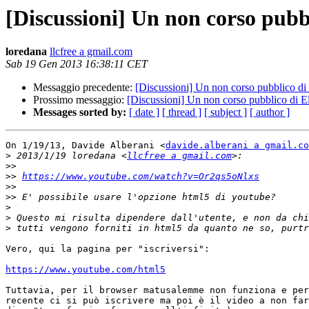
[Discussioni] Un non corso pubbl
loredana
llcfree a gmail.com
Sab 19 Gen 2013 16:38:11 CET
Messaggio precedente:
[Discussioni] Un non corso pubblico di 
Prossimo messaggio:
[Discussioni] Un non corso pubblico di El
Messages sorted by:
[ date ]
[ thread ]
[ subject ]
[ author ]
On 1/19/13, Davide Alberani <
davide.alberani a gmail.co
>
 2013/1/19 loredana <
llcfree a gmail.com
>>
>>
https://www.youtube.com/watch?v=Or2qs5oNlxs
>>
>>
>
>
>
Vero, qui la pagina per "iscriversi":

https://www.youtube.com/html5
Tuttavia, per il browser matusalemme non funziona e per
recente ci si può iscrivere ma poi è il video a non far