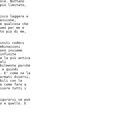
ole. Buttano

più limitato,

isco leggere e

essione,

è qualcosa che

umo per me e

to più di me,

initi codecs

mbinazioni

ono insieme

infinite

e la più antica

ali

bilmente perché

 e quindi

. E' come se la

ormati diversi,

bili con le

e come fare a

isore tutti i

igurarsi se può

o e quello. E
