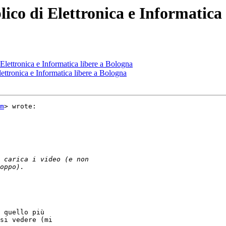
ico di Elettronica e Informatica
Elettronica e Informatica libere a Bologna
ettronica e Informatica libere a Bologna
m
> wrote:

 quello più

si vedere (mi
