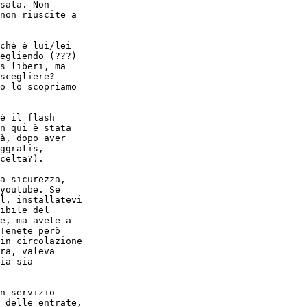
sata. Non

non riuscite a

ché è lui/lei

egliendo (???)

s liberi, ma

scegliere?

o lo scopriamo

é il flash

n qui è stata

à, dopo aver

ggratis,

celta?).

a sicurezza,

youtube. Se

l, installatevi

ibile del

e, ma avete a

Tenete però

in circolazione

ra, valeva

ia sia

n servizio

 delle entrate,
