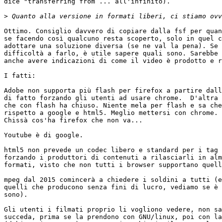
dice "transferring from ... all'infinito).

>
Ottimo. Consiglio davvero di copiare dalla fsf per quan
se facendo così qualcuno resta scoperto, solo in quel c
adottare una soluzione diversa (se ne val la pena). Se 
difficoltà a farlo, è utile sapere quali sono. Sarebbe 
anche avere indicazioni di come il video è prodotto e r
I fatti:

Adobe non supporta più flash per firefox a partire dall
di fatto forzando gli utenti ad usare chrome.  D'altra 
che con flash ha chiuso. Niente mela per flash e sa che
rispetto a google e html5. Meglio mettersi con chrome.

Chissà cos'ha firefox che non va...

Youtube è di google.

html5 non prevede un codec libero e standard per i tag 
forzando i produttori di contenuti a rilasciarli in alm
formati, visto che non tutti i browser supportano quell
mpeg dal 2015 comincerà a chiedere i soldini a tutti (e
quelli che producono senza fini di lucro, vediamo se è 
sono).

Gli utenti i filmati proprio li vogliono vedere, non sa
succeda, prima se la prendono con GNU/linux, poi con la