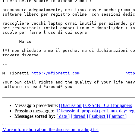
libero nelle scuole in almeno 2 modi:

promuovere adeguatamente, nei linux day e anche prima o
software libero per registro online, con sessioni dedic
raccogliere vecchi laptop ormai inutili per aziende, pr
per resuscitarli installandoci Linux e donarli/darli in
scuole per farne l'uso di cui sopra

       Marco

(*) non chiedete a me il perché, ma di dichiarazioni co
trovate diverse

-- 

M. Fioretti 
http://mfioretti.com
http
Your own civil rights and the quality of your life heav
software is used *around* you

Messaggio precedente:
[Discussioni] OSS4B - Call for papers
Prossimo messaggio:
[Discussioni] proposta per Linux day: regi
Messages sorted by:
[ date ]
[ thread ]
[ subject ]
[ author ]
More information about the discussioni mailing list