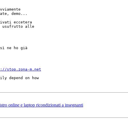
vviamente

ate, demo...

ivati eccetera

 usufrutto alle

sì ne ho già

://stop.zona-m.net
ily depend on how

stro online e laptop ricondizionati a insegnanti