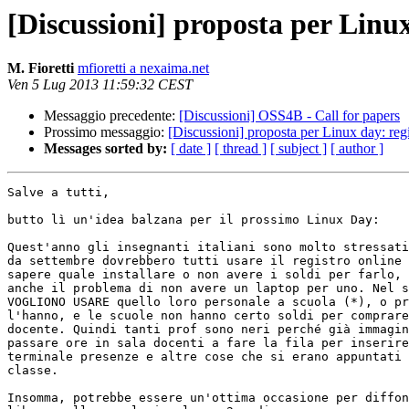
[Discussioni] proposta per Linux
M. Fioretti
mfioretti a nexaima.net
Ven 5 Lug 2013 11:59:32 CEST
Messaggio precedente:
[Discussioni] OSS4B - Call for papers
Prossimo messaggio:
[Discussioni] proposta per Linux day: regi
Messages sorted by:
[ date ]
[ thread ]
[ subject ]
[ author ]
Salve a tutti,

butto lì un'idea balzana per il prossimo Linux Day:

Quest'anno gli insegnanti italiani sono molto stressati
da settembre dovrebbero tutti usare il registro online 
sapere quale installare o non avere i soldi per farlo, 
anche il problema di non avere un laptop per uno. Nel s
VOGLIONO USARE quello loro personale a scuola (*), o pr
l'hanno, e le scuole non hanno certo soldi per comprare
docente. Quindi tanti prof sono neri perché già immagin
passare ore in sala docenti a fare la fila per inserire
terminale presenze e altre cose che si erano appuntati 
classe.

Insomma, potrebbe essere un'ottima occasione per diffon