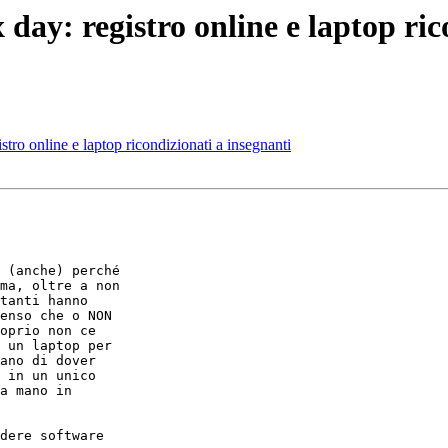
 day: registro online e laptop ric
stro online e laptop ricondizionati a insegnanti
 (anche) perché

ma, oltre a non

tanti hanno

enso che o NON

oprio non ce

 un laptop per

ano di dover

 in un unico

a mano in

dere software
