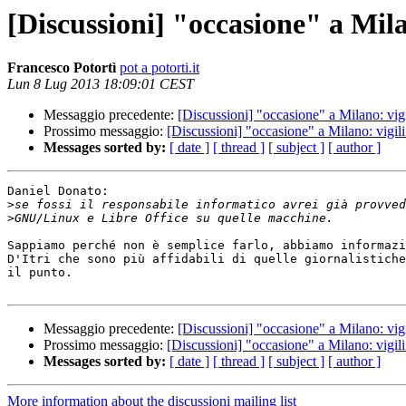
[Discussioni] "occasione" a Mil
Francesco Potortì
pot a potorti.it
Lun 8 Lug 2013 18:09:01 CEST
Messaggio precedente:
[Discussioni] "occasione" a Milano: vig
Prossimo messaggio:
[Discussioni] "occasione" a Milano: vigil
Messages sorted by:
[ date ]
[ thread ]
[ subject ]
[ author ]
Daniel Donato:

>
>
Sappiamo perché non è semplice farlo, abbiamo informazi
D'Itri che sono più affidabili di quelle giornalistiche
il punto.

Messaggio precedente:
[Discussioni] "occasione" a Milano: vig
Prossimo messaggio:
[Discussioni] "occasione" a Milano: vigil
Messages sorted by:
[ date ]
[ thread ]
[ subject ]
[ author ]
More information about the discussioni mailing list