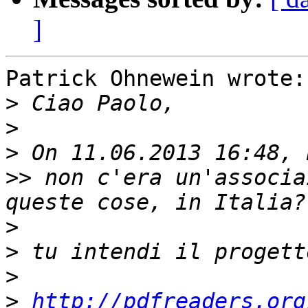
]
Patrick Ohnewein wrote:

>
>
>
>>
 non c'era un'associa
>
>
>
>
http://pdfreaders.org