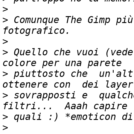
>
>
 Comunque The Gimp più
>
>
 Quello che vuoi (vede
>
 piuttosto che  un'alt
>
 sovrapposti e  qualch
>
>