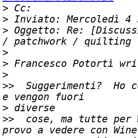
>
>
>
 Oggetto: Re: [Discuss
>
>
>
>>
  Suggerimenti?  Ho c
>
>>
  cose, ma tutte per 