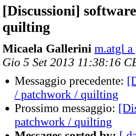
[Discussioni] softwar
quilting
Micaela Gallerini
m.atgl a
Gio 5 Set 2013 11:38:16 C
Messaggio precedente:
[
/ patchwork / quilting
Prossimo messaggio:
[Di
patchwork / quilting
Messages sorted by:
[ d