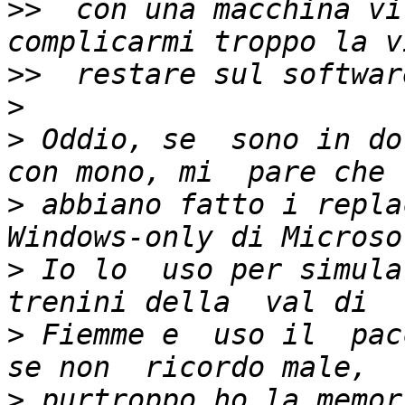
>>
  con una macchina vi
>>
>
>
 Oddio, se  sono in do
>
 abbiano fatto i repla
>
 Io lo  uso per simula
>
 Fiemme e  uso il  pac
>