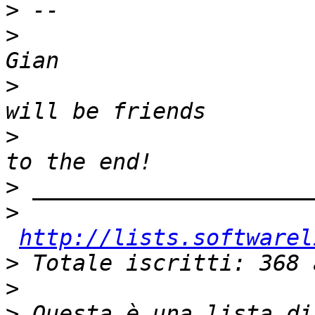
>
>
>
                      
>
                      
>
>
http://lists.softwarel
>
>
>
 Questa è una lista di